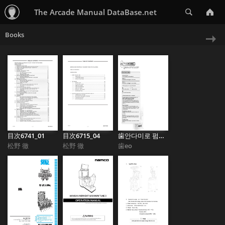
Search
The Arcade Manual DataBase.net
Books
Ne
»
目次6741_01
目次6715_04
歯안다미로 펌프 영문
松野 徹
松野 徹
歯eo