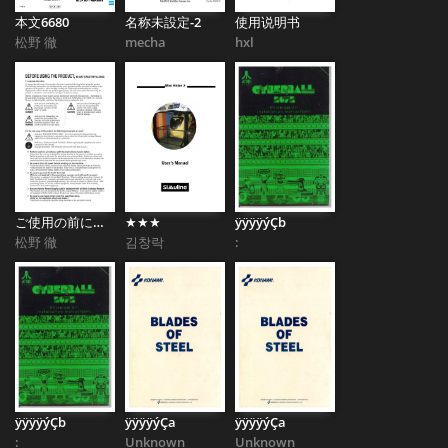
本文6680
名称未設定-2
使用说明书
松野 徹
mecha
hxl
ご使用の前に一般_CE用
★★★
ÿÿÿÿýÇb
松野 徹
김창락
:
ÿÿÿÿýÇb
ÿÿÿÿýÇa
ÿÿÿÿýÇa
:
Unknown
Unknown